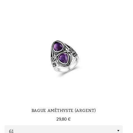
BAGUE AMÉTHYSTE (ARGENT)
Prix
29,80 €
régulier