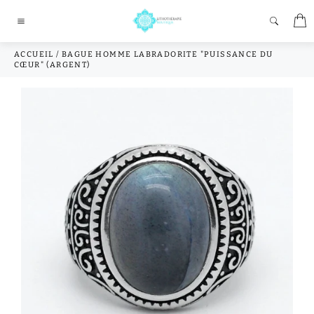
Passer
P
au
Navigation
contenu
ACCUEIL
/
BAGUE HOMME LABRADORITE "PUISSANCE DU
CŒUR" (ARGENT)